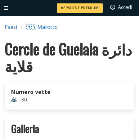
Accedi
VERSIONE PREMIUM
Paesi
🇲🇦 Marocco
Cercle de Guelaia دائرة
قلاية
Numero vette
80
Galleria