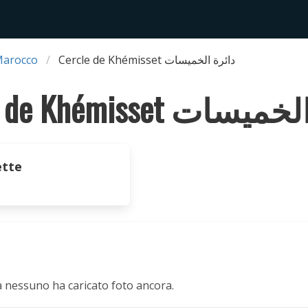
Marocco
Cercle de Khémisset دائرة الخميسات
Cercle de Khémisset ت
tte
a nessuno ha caricato foto ancora.