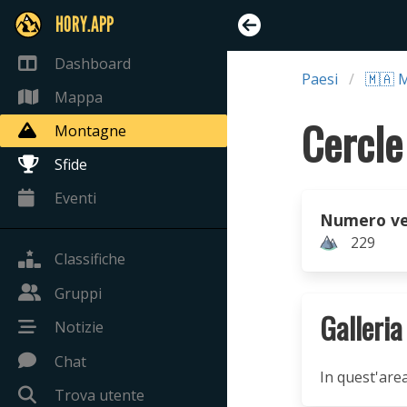
HORY.APP
Dashboard
Paesi
🇲🇦 
Mappa
Montagne
Sfide
Eventi
Numero ve
229
Classifiche
Gruppi
Galleria
Notizie
Chat
In quest'are
Trova utente