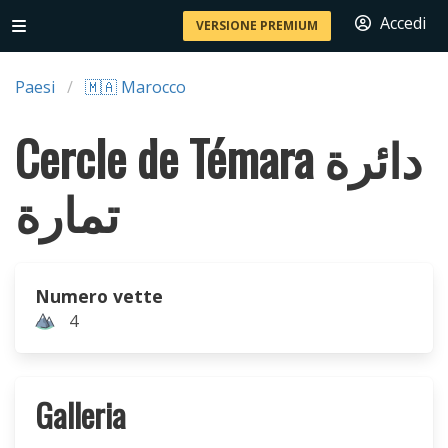
Accedi
VERSIONE PREMIUM
Paesi
🇲🇦 Marocco
Cercle de Témara دائرة
تمارة
Numero vette
4
Galleria