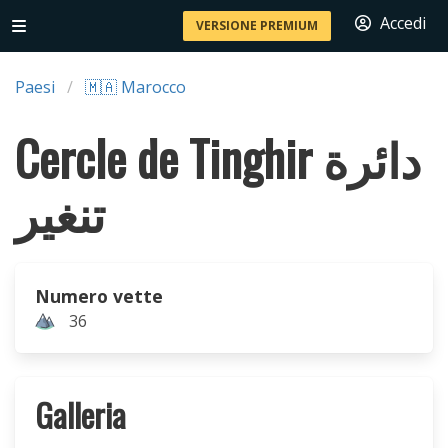
Accedi
VERSIONE PREMIUM
Paesi
🇲🇦 Marocco
Cercle de Tinghir دائرة
تنغير
Numero vette
36
Galleria