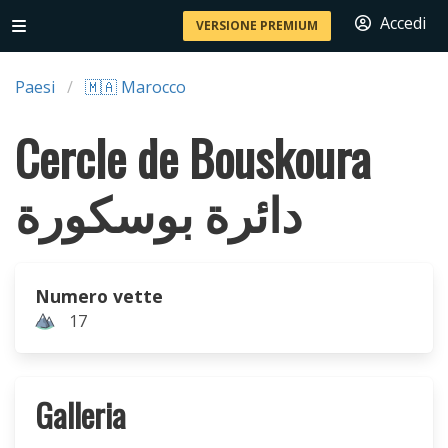
Accedi
VERSIONE PREMIUM
Paesi
🇲🇦 Marocco
Cercle de Bouskoura
دائرة بوسكورة
Numero vette
17
Galleria