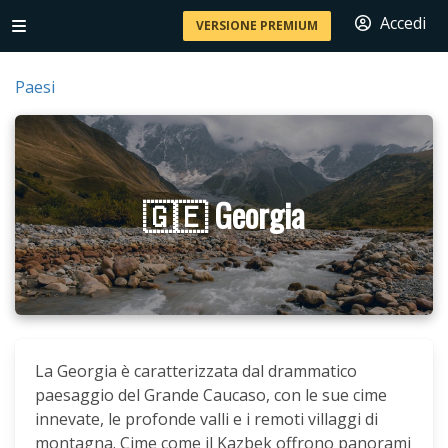
Accedi
VERSIONE PREMIUM
Paesi
🇬🇪 Georgia
La Georgia è caratterizzata dal drammatico
paesaggio del Grande Caucaso, con le sue cime
innevate, le profonde valli e i remoti villaggi di
montagna. Cime come il Kazbek offrono panorami