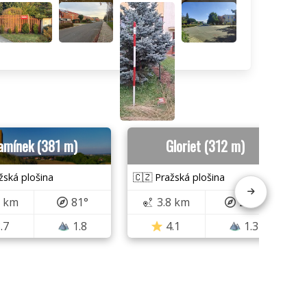
amínek (381 m)
Gloriet (312 m)
žská plošina
🇨🇿 Pražská plošina
6 km
81°
3.8 km
221°
.7
1.8
4.1
1.3