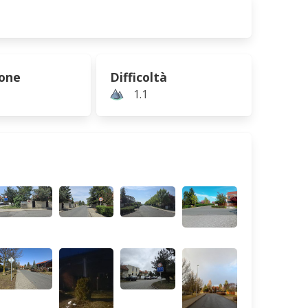
ione
Difficoltà
1.1