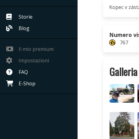
Kopec v zást
Storie
Blog
Numero vi
767
Il mio premium
Impostazioni
Galleria
FAQ
E-Shop