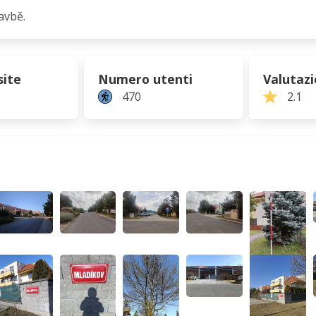
avbě.
site
Numero utenti
Valutaz
470
2.1