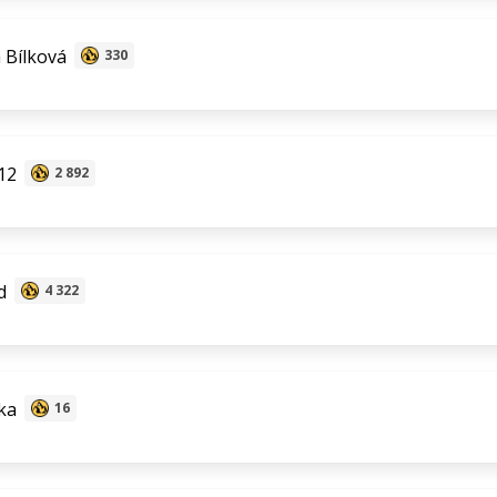
 Bílková
330
12
2 892
d
4 322
ka
16