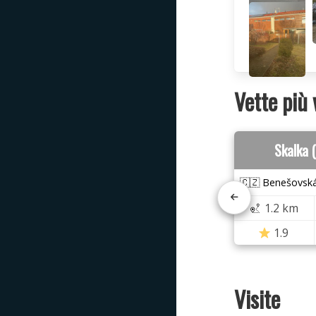
Vette più 
Skalka 
🇨🇿 Benešovská
1.2 km
1.9
Visite