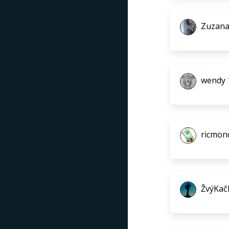
Zuzana
wendy 
ricmon
ŽvýKač