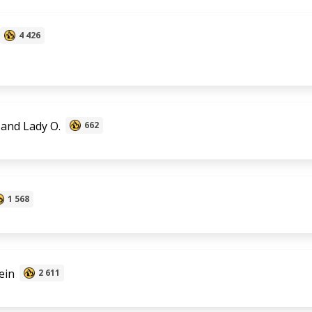
4 426
 and Lady O.
662
1 568
ein
2 611