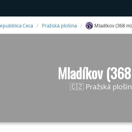
Repubblica Ceca
Pražská plošina
Mladíkov (368 m)
Mladíkov (368
🇨🇿 Pražská ploši