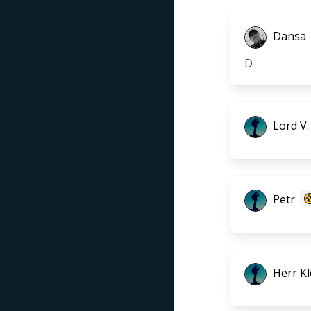
Dansa
D
Lord V.
Petr
Herr Kl