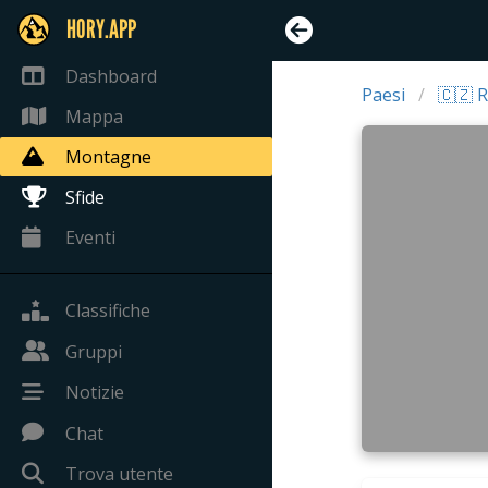
HORY.APP
Dashboard
Paesi
🇨🇿 
Mappa
Montagne
Sfide
Eventi
Classifiche
Gruppi
Notizie
Chat
Trova utente