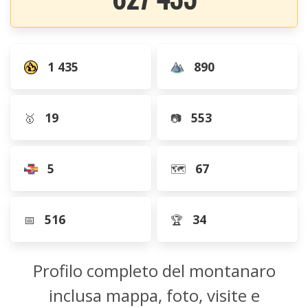
1 435
890
19
553
🥇
📷
5
67
🗺️
516
34
📅
🏆
Profilo completo del montanaro
inclusa mappa, foto, visite e